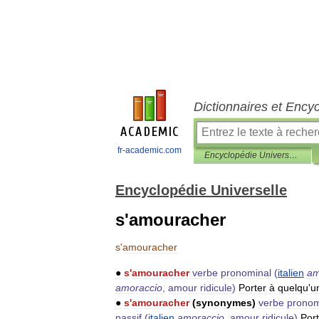
Dictionnaires et Ency
fr-academic.com
Encyclopédie Universelle
Encyclopédie Universelle
s'amouracher
s
'
amouracher
●
s
'
amouracher
verbe
pronominal
(
italien
am
amoraccio
,
amour
ridicule
)
Porter
à
quelqu
'
u
●
s
'
amouracher
(
synonymes
)
verbe
pronom
passif
(
italien
amoraccio
,
amour
ridicule
)
Port