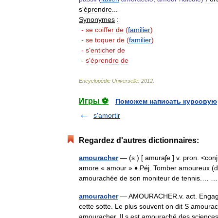
s
'
éprendre
...
Synonymes
:
-
se
coiffer
de
(
familier
)
-
se
toquer
de
(
familier
)
-
s
'
enticher
de
-
s
'
éprendre
de
Encyclopédie
Universelle
.
2012
.
Игры ⚽
Поможем написать курсовую
s'amortir
Regardez d'autres dictionnaires:
amouracher
— (s ) [ amuraʃe ] v. pron. <con
amore « amour » ♦ Péj. Tomber amoureux (de).
amourachée de son moniteur de tennis.…
amouracher
— AMOURACHER.v. act. Engager 
cette sotte. Le plus souvent on dit S amouracher
amouracher. Il s est amouraché des scie