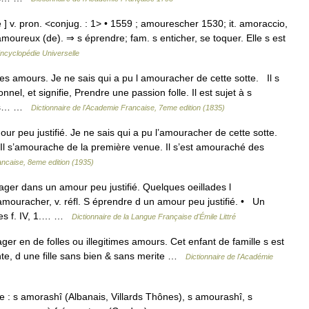
] v. pron. <conjug. : 1> • 1559 ; amourescher 1530; it. amoraccio,
moureux (de). ⇒ s éprendre; fam. s enticher, se toquer. Elle s est
ncyclopédie Universelle
es amours. Je ne sais qui a pu l amouracher de cette sotte. Il s
el, et signifie, Prendre une passion folle. Il est sujet à s
nces… …
Dictionnaire de l'Academie Francaise, 7eme edition (1835)
r peu justifié. Je ne sais qui a pu l’amouracher de cette sotte.
 Il s’amourache de la première venue. Il s’est amouraché des
ancaise, 8eme edition (1935)
er dans un amour peu justifié. Quelques oeillades l
uracher, v. réfl. S éprendre d un amour peu justifié. • Un
des f. IV, 1.… …
Dictionnaire de la Langue Française d'Émile Littré
er en de folles ou illegitimes amours. Cet enfant de famille s est
e, d une fille sans bien & sans merite …
Dictionnaire de l'Académie
e : s amorashî (Albanais, Villards Thônes), s amourashî, s