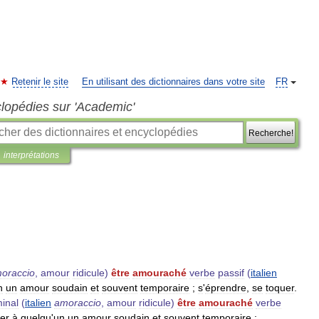
Retenir le site
En utilisant des dictionnaires dans votre site
FR
clopédies sur 'Academic'
Recherche!
interprétations
oraccio
,
amour
ridicule
)
être
amouraché
verbe
passif
(
italien
n
un
amour
soudain
et
souvent
temporaire
;
s
'
éprendre
,
se
toquer
.
inal
(
italien
amoraccio
,
amour
ridicule
)
être
amouraché
verbe
er
à
quelqu
'
un
un
amour
soudain
et
souvent
temporaire
;