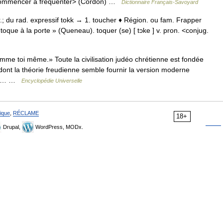
<commencer à fréquenter> (Cordon) …
Dictionnaire Français-Savoyard
 tr.; du rad. expressif tokk → 1. toucher ♦ Région. ou fam. Frapper
oque à la porte » (Queneau). toquer (se) [ tɔke ] v. pron. <conjug.
me toi même.» Toute la civilisation judéo chrétienne est fondée
nt la théorie freudienne semble fournir la version moderne
omme… …
Encyclopédie Universelle
ique
,
RÉCLAME
18+
Drupal,
WordPress, MODx.