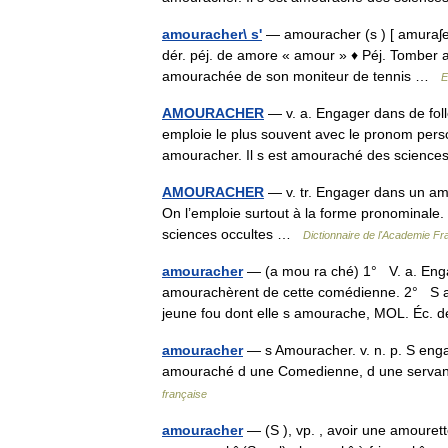
amouracher\ s'
— amouracher (s ) [ amuraʃe 
dér. péj. de amore « amour » ♦ Péj. Tomber a
amourachée de son moniteur de tennis …
E
AMOURACHER
— v. a. Engager dans de foll
emploie le plus souvent avec le pronom personn
amouracher. Il s est amouraché des scie
AMOURACHER
— v. tr. Engager dans un amou
On l’emploie surtout à la forme pronominale.
sciences occultes …
Dictionnaire de l'Academie Fr
amouracher
— (a mou ra ché) 1° V. a. Engag
amourachèrent de cette comédienne. 2° S amo
jeune fou dont elle s amourache, MOL. Éc. 
amouracher
— s Amouracher. v. n. p. S engag
amouraché d une Comedienne, d une servant
française
amouracher
— (S ), vp. , avoir une amourett