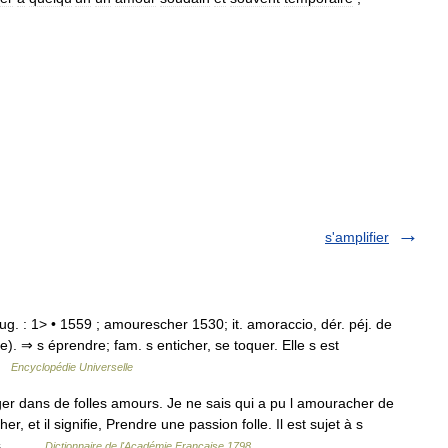
s'amplifier
jug. : 1> • 1559 ; amourescher 1530; it. amoraccio, dér. péj. de
 ⇒ s éprendre; fam. s enticher, se toquer. Elle s est
 …
Encyclopédie Universelle
dans de folles amours. Je ne sais qui a pu l amouracher de
, et il signifie, Prendre une passion folle. Il est sujet à s
nces… …
Dictionnaire de l'Académie Française 1798