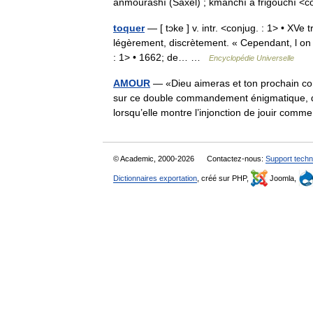
anmourashî (Saxel) ; kmanchî à frigouchî 
toquer
— [ tɔke ] v. intr. <conjug. : 1> • XVe
légèrement, discrètement. « Cependant, l on t
: 1> • 1662; de… …
Encyclopédie Universelle
AMOUR
— «Dieu aimeras et ton prochain com
sur ce double commandement énigmatique, do
lorsqu’elle montre l’injonction de jouir c
© Academic, 2000-2026
Contactez-nous:
Support techn
Dictionnaires exportation
, créé sur PHP,
Joomla,